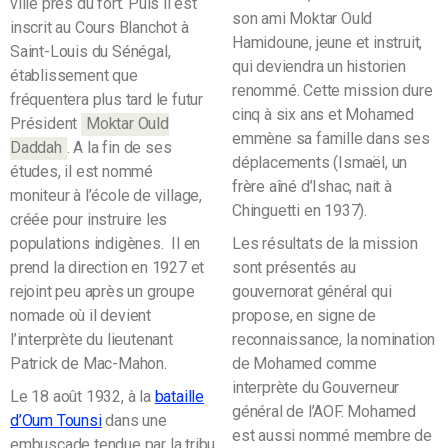
ville près du fort. Puis il est
son ami Moktar Ould
inscrit au Cours Blanchot à
Hamidoune, jeune et instruit,
Saint-Louis du Sénégal,
qui deviendra un historien
établissement que
renommé. Cette mission dure
fréquentera plus tard le futur
cinq à six ans et Mohamed
Président
Moktar Ould
emmène sa famille dans ses
Daddah
.
A la fin de ses
déplacements (Ismaël, un
études, il est nommé
frère aîné d’Ishac, nait à
moniteur à l’école de village,
Chinguetti en 1937).
créée pour instruire les
populations indigènes. Il en
Les résultats de la mission
prend la direction en 1927 et
sont présentés au
rejoint peu après un groupe
gouvernorat général qui
nomade où il devient
propose, en signe de
l’interprète du lieutenant
reconnaissance, la nomination
Patrick de Mac-Mahon.
de Mohamed comme
interprète du Gouverneur
Le 18 août 1932, à la
bataille
général de l’AOF. Mohamed
d’Oum Tounsi
dans une
est aussi nommé membre de
embuscade tendue par la tribu