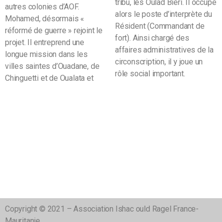
tribu, les Oulad Bieri. Il occupe
autres colonies d’AOF.
alors le poste d’interprète du
Mohamed, désormais «
Résident (Commandant de
réformé de guerre » rejoint le
fort). Ainsi chargé des
projet. Il entreprend une
affaires administratives de la
longue mission dans les
circonscription, il y joue un
villes saintes d’Ouadane, de
rôle social important.
Chinguetti et de Oualata et
Copyright © 2021 – Association Ishac ould Ragel France-
Mauritanie