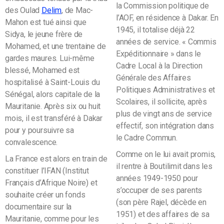
la Commission politique de
des Oulad
Delim
, de Mac-
l’AOF, en résidence à Dakar. En
Mahon est tué ainsi que
1945, il totalise déjà 22
Sidya, le jeune frère de
années de service. « Commis
Mohamed, et une trentaine de
Expéditionnaire » dans le
gardes maures. Lui-même
Cadre Local à la Direction
blessé, Mohamed est
Générale des Affaires
hospitalisé à Saint-Louis du
Politiques Administratives et
Sénégal, alors capitale de la
Scolaires, il sollicite, après
Mauritanie. Après six ou huit
plus de vingt ans de service
mois, il est transféré à Dakar
effectif, son intégration dans
pour y poursuivre sa
le Cadre Commun.
convalescence.
Comme on le lui avait promis,
La France est alors en train de
il rentre à Boutilimit dans les
constituer l’IFAN (Institut
années 1949-1950 pour
Français d’Afrique Noire) et
s’occuper de ses parents
souhaite créer un fonds
(son père Rajel, décède en
documentaire sur la
1951) et des affaires de sa
Mauritanie, comme pour les