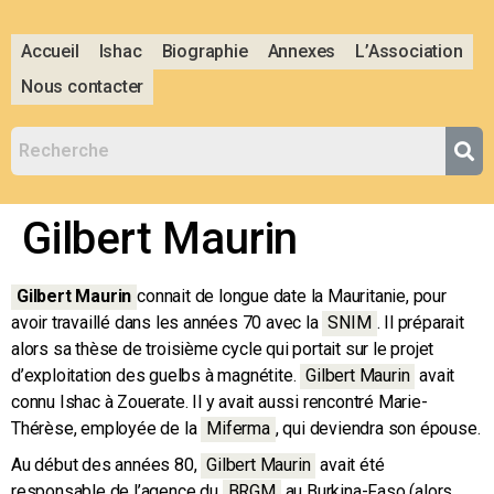
Accueil
Ishac
Biographie
Annexes
L’Association
Nous contacter
Gilbert Maurin
Gilbert Maurin
connait de longue date la Mauritanie, pour
avoir travaillé dans les années 70 avec la
SNIM
.
Il préparait
alors sa thèse de troisième cycle qui portait sur le projet
d’exploitation des guelbs à magnétite.
Gilbert Maurin
avait
connu Ishac à Zouerate. Il y avait aussi rencontré Marie-
Thérèse, employée de la
Miferma
,
qui deviendra son épouse.
Au début des années 80,
Gilbert Maurin
avait été
responsable de l’agence du
BRGM
au Burkina-Faso (alors